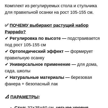
Комплект из регулируемых стола и стульчика
для правильной осанки на рост 105-155 см.
✅
ПОЧЕМУ выбирают растущий набор
Pappado?
✔
Регулировка по высоте
—
подстраивается
под рост 105-155 см
✔
Ортопедический эффект
—
формирует
правильную осанку
✔
Универсальное применение
—
для дома,
сада, школы
✔
Натуральные материалы
—
березовая
фанера + безопасный лак
📐
ПАРАМЕТРЫ
:
Стул:
32×35×60 см,
четыре уровня