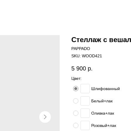
Стеллаж с вешал
PAPPADO
SKU:
WOOD421
5 900
р.
Цвет:
Шлифованный
Белый+лак
Оливка+лак
Розовый+лак