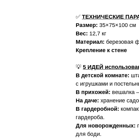
✅
ТЕХНИЧЕСКИЕ ПАР
Размер:
35×75×100 см
Вес:
12,7 кг
Материал:
березовая 
Крепление к стене
💡
5 ИДЕЙ использова
В детской комнате:
шт
с игрушками и постель
В прихожей:
вешалка – 
На даче:
хранение садо
В гардеробной:
компак
гардероба.
Для новорожденных:
п
для боди.