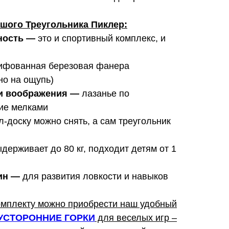
ого Треугольника Пиклер:
ность
—
это и спортивный комплекс, и
фованная березовая фанера
но на ощупь)
и воображения
—
лазанье по
ние мелками
л-доску можно снять, а сам треугольник
держивает до 80 кг, подходит детям от 1
ин
—
для развития ловкости и навыков
омплекту можно приобрести наш удобный
УСТОРОННИЕ ГОРКИ
для веселых игр –