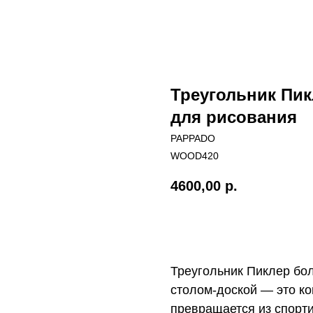
Треугольник Пик
для рисования
PAPPADO
WOOD420
4600,00
р.
Купить с бесплатной до
Треугольник Пиклер бол
столом-доской — это ко
превращается из спорти