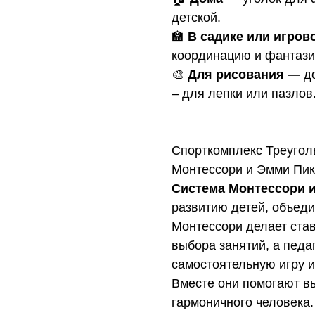
детской.
🏫
В садике или игров
координацию и фантази
🎨
Для рисования
—
до
– для лепки или пазлов
Спорткомплекс Треугол
Монтессори и Эмми Пик
Система Монтессори и
развитию детей, объед
Монтессори делает став
выбора занятий, а педа
самостоятельную игру 
Вместе они помогают вы
гармоничного человека.