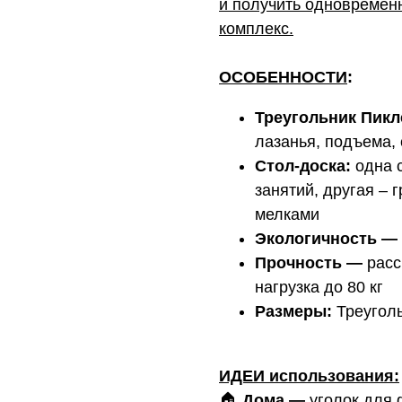
и получить одновременн
комплекс.
ОСОБЕННОСТИ
:
Треугольник Пикл
лазанья, подъема, 
Стол-доска:
одна с
занятий, другая –
мелками
Экологичность
—
Прочность
—
расс
нагрузка до 80 кг
Размеры:
Треуголь
ИДЕИ использования:
🏠
Дома
—
уголок для 