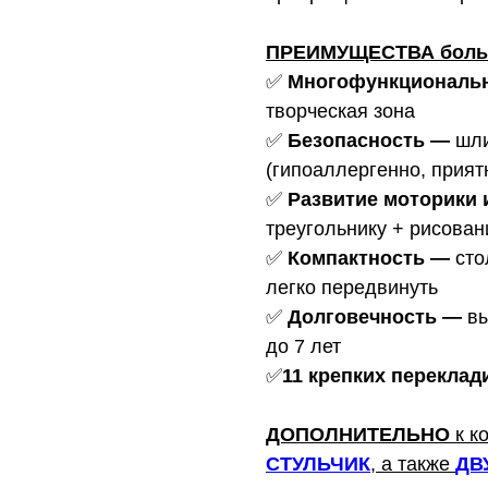
ПРЕИМУЩЕСТВА больш
✅
Многофункциональ
творческая зона
✅
Безопасность
—
шли
(гипоаллергенно, прият
✅
Развитие моторики 
треугольнику + рисова
✅
Компактность
—
сто
легко передвинуть
✅
Долговечность
—
вы
до 7 лет
✅
11 крепких переклад
ДОПОЛНИТЕЛЬНО
к к
СТУЛЬЧИК
, а также
ДВ