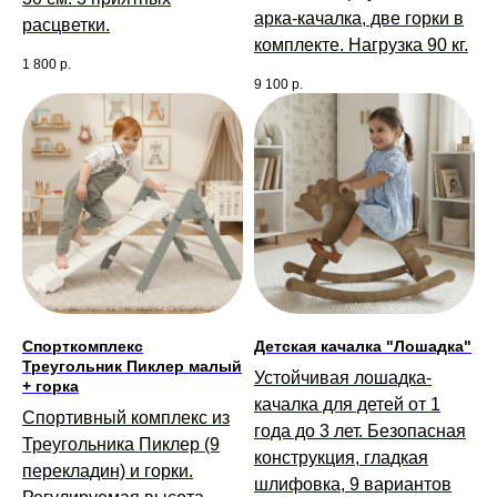
арка-качалка, две горки в
расцветки.
комплекте. Нагрузка 90 кг.
1 800
р.
9 100
р.
Спорткомплекс
Детская качалка "Лошадка"
Треугольник Пиклер малый
Устойчивая лошадка-
+ горка
качалка для детей от 1
Спортивный комплекс из
года до 3 лет. Безопасная
Треугольника Пиклер (9
конструкция, гладкая
перекладин) и горки.
шлифовка, 9 вариантов