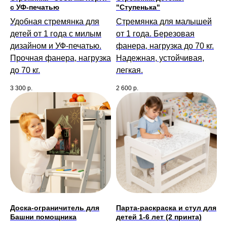
с УФ-печатью
"Ступенька"
Удобная стремянка для
Стремянка для малышей
детей от 1 года с милым
от 1 года. Березовая
дизайном и УФ-печатью.
фанера, нагрузка до 70 кг.
Прочная фанера, нагрузка
Надежная, устойчивая,
до 70 кг.
легкая.
3 300
р.
2 600
р.
Доска-ограничитель для
Парта-раскраска и стул для
Башни помощника
детей 1-6 лет (2 принта)