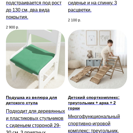
подстраивается под рост
сиденье и на спинку. 3
до 130 см, два вида
расцветки.
покрытия.
2 100
р.
2 900
р.
Подушка из велюра для
Детский спорткомплекс:
детского стула
треугольник + арка + 2
горки
Подходит для деревянных
Многофункциональный
и пластиковых стульчиков
спортивно-игровой
с сиденьем стороной 29-
комплекс: треугольник,
30 см. 3 приятных