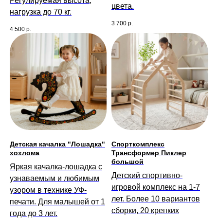
Регулируемая высота,
цвета.
нагрузка до 70 кг.
3 700
р.
4 500
р.
Детская качалка "Лошадка"
Спорткомплекс
хохлома
Трансформер Пиклер
большой
Яркая качалка-лошадка с
Детский спортивно-
узнаваемым и любимым
игровой комплекс на 1-7
узором в технике УФ-
лет. Более 10 вариантов
печати. Для малышей от 1
сборки, 20 крепких
года до 3 лет.