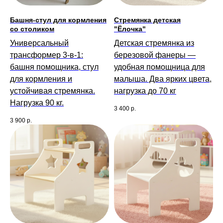
Башня-стул для кормления
Стремянка детская
со столиком
"Ёлочка"
Универсальный
Детская стремянка из
трансформер 3-в-1:
березовой фанеры —
башня помощника, стул
удобная помощница для
для кормления и
малыша. Два ярких цвета,
устойчивая стремянка.
нагрузка до 70 кг
Нагрузка 90 кг.
3 400
р.
3 900
р.