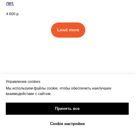
лет.
4 600
р.
Load more
Управление cookies
Мы используем файлы cookie, чтобы обеспечить наилучшее
взаимодействие с сайтом.
Почему с сайта —
выгоднее и
Принять все
надёжнее
Зачастую на маркетплейсах цена
Cookie настройки
выше из-за комиссии и логистики.