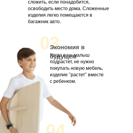
сложить, если понадобится,
освободить место дома. Сложенные
изделия легко помещаются в
багажник авто.
03
Экономия в
Когда ваш малыш
будущем
подрастет, не нужно
покупать новую мебель,
изделие "растет" вместе
с ребенком.
04