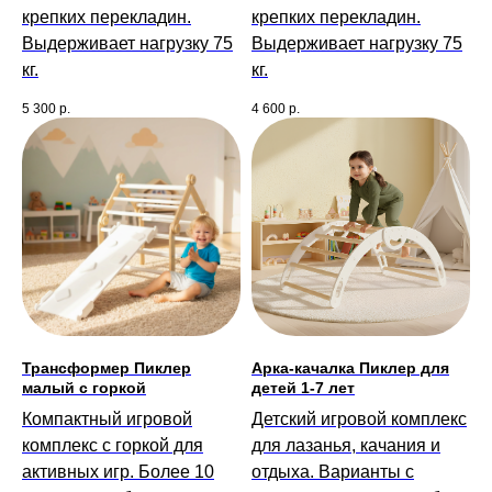
крепких перекладин.
крепких перекладин.
Выдерживает нагрузку 75
Выдерживает нагрузку 75
кг.
кг.
5 300
р.
4 600
р.
Трансформер Пиклер
Арка-качалка Пиклер для
малый с горкой
детей 1-7 лет
Компактный игровой
Детский игровой комплекс
комплекс с горкой для
для лазанья, качания и
активных игр. Более 10
отдыха. Варианты с