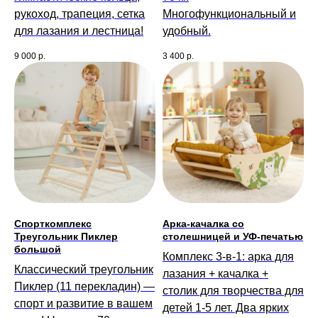
рукоход, трапеция, сетка
Многофункциональный и
для лазания и лестница!
удобный.
9 000
р.
3 400
р.
Спорткомплекс
Арка-качалка со
Треугольник Пиклер
столешницей и УФ-печатью
большой
Комплекс 3-в-1: арка для
Классический треугольник
лазания + качалка +
Пиклер (11 перекладин) —
столик для творчества для
спорт и развитие в вашем
детей 1-5 лет. Два ярких