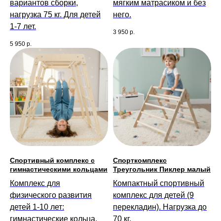
вариантов сборки,
мягким матрасиком и без
нагрузка 75 кг. Для детей
него.
1-7 лет.
3 950
р.
5 950
р.
Спортивный комплекс с
Спорткомплекс
гимнастическими кольцами
Треугольник Пиклер малый
Комплекс для
Компактный спортивный
физического развития
комплекс для детей (9
детей 1-10 лет:
перекладин). Нагрузка до
гимнастические кольца,
70 кг.