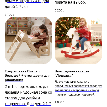
доме! Нагрузка 70 кг, для
принта на выбор.
детей 1-7 лет.
5 200
р.
3 700
р.
Треугольник Пиклер
Новогодняя качалка
большой + стол-доска для
"Лошадка"
рисования
Яркие лошадки-качалки в
праздничных расцветках создадут
2-в-1: спорткомплекс для
волшебное настроение и станут
лазания и удобная зона со
главным подарком под елкой.
столом для учебы и
4 000
р.
творчества. Для детей 1-7