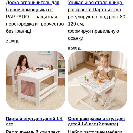
Доска-ограничитель для
Уникальная столешница-
башни помощника от
раскраска! Парта и стул
PAPPADO — защитная
регулируются под рост 80-
перегородка и творчество
120 см,
без границ!
формируя правильную
осанку.
2 100
р.
8 500
р.
Парта и стул для детей 1-6
Стол-раскраска и стул для
лет
детей 1-8 лет (2 принта)
Регулируемый комплект
Набор растущей мебели